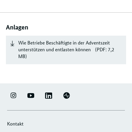
Verwandte
Inhalte
Anlagen
Wie Betriebe Beschäftigte in der Adventszeit
unterstützen und entlasten können
(PDF: 7,2
MB)
LINKEDIN
ERFOLGSFAKTOR
YOUTUBE
PODIGEE
-
FAMILIE
-
-
UNTERNEHMENSNETZWERK
-
ERFOLGSFAKTOR
UNTERNEHMENSNETZWERK
"ERFOLGSFAKTOR
INSTAGRAM
FAMILIE
"ERFOLGSFAKTOR
Kontakt
FAMILIE"
FOTOS
FAMILIE"