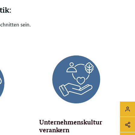
tik:
chnitten sein.
Sei
Login
Soz
Unternehmenskultur
verankern
Me