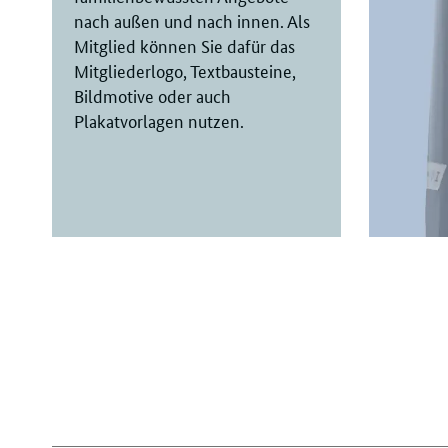
nach außen und nach innen. Als
Mitglied können Sie dafür das
Mitgliederlogo, Textbausteine,
Bildmotive oder auch
Plakatvorlagen nutzen.