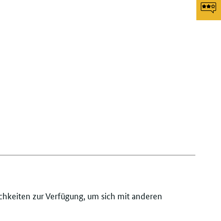
Sei
Li
tei
F
g
chkeiten zur Verfügung, um sich mit anderen