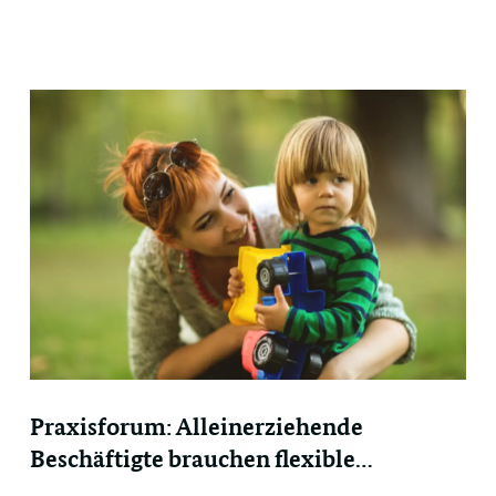
kindsein. Die Kindereventagentur.
22.07.2026
SeniorenConcept Bau GmbH
17.07.2026
PBK - Die Pflegeberatung GmbH & Co. KG
16.07.2026
Wimmeler Planen und Bauen GmbH
14.07.2026
MedicalContact AG
Praxisforum: Alleinerziehende
Beschäftigte brauchen flexible
Vereinbarkeit