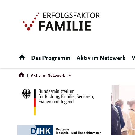
Direktlink:
Startseite
Das Programm
Aktiv im Netzwerk
V
Aktiv im Netzwerk
Aktiv
im
Netzwerk