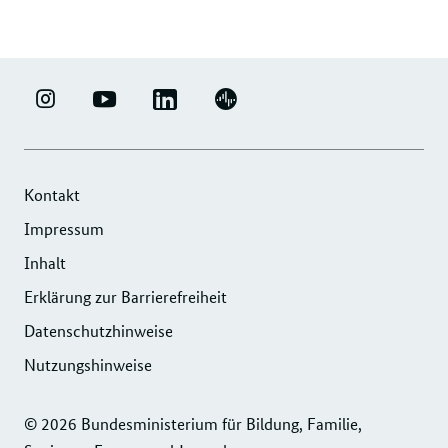
LINKEDIN
ERFOLGSFAKTOR
YOUTUBE
PODIGEE
-
FAMILIE
-
-
UNTERNEHMENSNETZWERK
-
ERFOLGSFAKTOR
UNTERNEHMENSNETZWERK
"ERFOLGSFAKTOR
INSTAGRAM
FAMILIE
"ERFOLGSFAKTOR
Kontakt
FAMILIE"
FOTOS
FAMILIE"
Impressum
DER
UND
DER
Inhalt
DIHK
VIDEOS
DIHK
SERVICE
Erklärung zur Barrierefreiheit
SERVICE
GMBH
GMBH
Datenschutzhinweise
Nutzungshinweise
© 2026 Bundesministerium für Bildung, Familie,