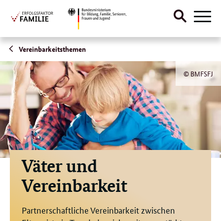
Suche
Naviga
öffnen
Direktlink:
Vereinbarkeitsthemen
© BMFSFJ
Väter und
Vereinbarkeit
Partnerschaftliche Vereinbarkeit zwischen