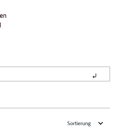
den
d
Suche
absenden
Sortierung
Menü
öffnen/schlies