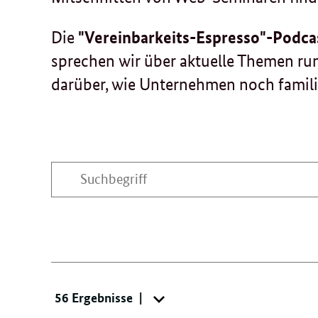
Die
"Vereinbarkeits-Espresso"-Podca
sprechen wir über aktuelle Themen ru
darüber, wie Unternehmen noch famil
Suchbegriff
eingeben
Suche:
56 Ergebnisse
Menü
öffnen/schliessen