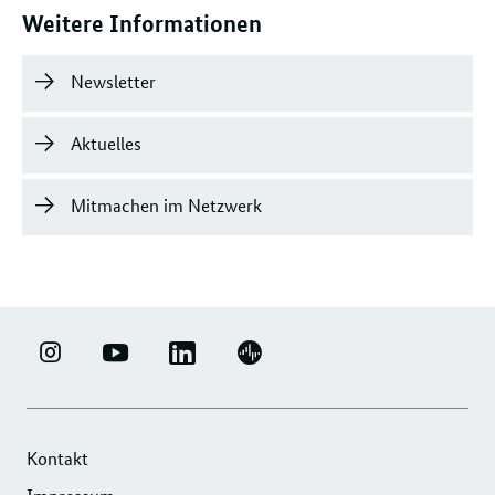
Weitere Informationen
Newsletter
Aktuelles
Mitmachen im Netzwerk
LINKEDIN
ERFOLGSFAKTOR
YOUTUBE
PODIGEE
-
FAMILIE
-
-
UNTERNEHMENSNETZWERK
-
ERFOLGSFAKTOR
UNTERNEHMENSNETZWERK
"ERFOLGSFAKTOR
INSTAGRAM
FAMILIE
"ERFOLGSFAKTOR
Kontakt
FAMILIE"
FOTOS
FAMILIE"