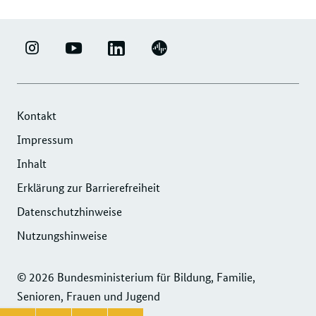
LINKEDIN
ERFOLGSFAKTOR
YOUTUBE
PODIGEE
-
FAMILIE
-
-
UNTERNEHMENSNETZWERK
-
ERFOLGSFAKTOR
UNTERNEHMENSNETZWERK
"ERFOLGSFAKTOR
INSTAGRAM
FAMILIE
"ERFOLGSFAKTOR
Kontakt
FAMILIE"
FOTOS
FAMILIE"
Impressum
DER
UND
DER
Inhalt
DIHK
VIDEOS
DIHK
SERVICE
Erklärung zur Barrierefreiheit
SERVICE
GMBH
GMBH
Datenschutzhinweise
Nutzungshinweise
© 2026 Bundesministerium für Bildung, Familie,
Senioren, Frauen und Jugend