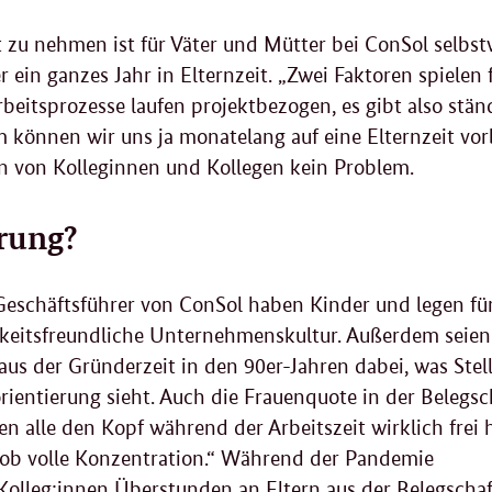
t zu nehmen ist für Väter und Mütter bei ConSol selbs
r ein ganzes Jahr in Elternzeit. „Zwei Faktoren spielen 
beitsprozesse laufen projektbezogen, es gibt also stän
können wir uns ja monatelang auf eine Elternzeit vorb
n von Kolleginnen und Kollegen kein Problem.
rung?
 Geschäftsführer von ConSol haben Kinder und legen für
rkeitsfreundliche Unternehmenskultur. Außerdem seien
aus der Gründerzeit in den 90er-Jahren dabei, was Stel
rientierung sieht. Auch die Frauenquote in der Belegsch
n alle den Kopf während der Arbeitszeit wirklich frei h
Job volle Konzentration.“ Während der Pandemie
olleg:innen Überstunden an Eltern aus der Belegschaf