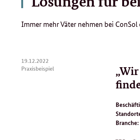
Lösungen für bei
Immer mehr Väter nehmen bei ConSol ei
19.
19.12.2022
„Wir
12.
Praxisbeispiel
2022
find
Beschäft
Standort
Branche: