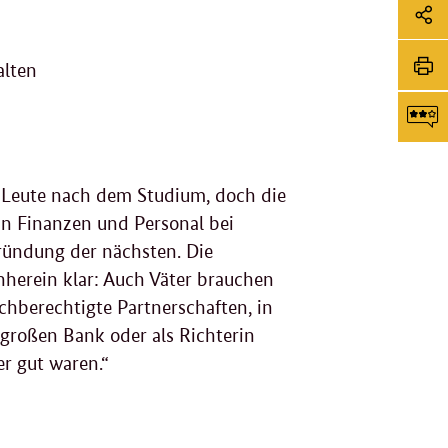
Soz
Me
Sei
alten
Li
tei
Sei
dr
F
 Leute nach dem Studium, doch die
rin Finanzen und Personal bei
g
gründung der nächsten. Die
nherein klar: Auch Väter brauchen
eichberechtigte Partnerschaften, in
 großen Bank oder als Richterin
er gut waren.“