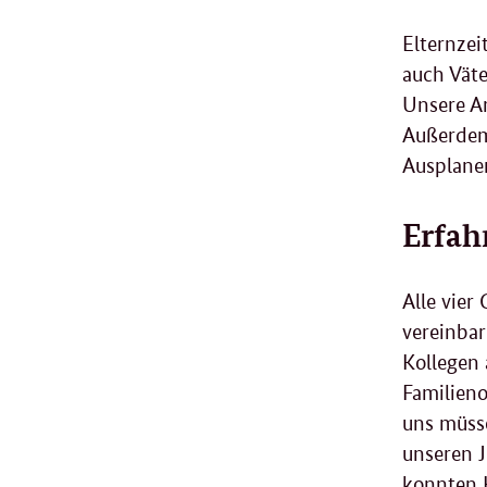
Elternzei
auch Väte
Unsere Ar
Außerdem 
Ausplane
Erfah
Alle vier
vereinba
Kollegen 
Familieno
uns müsse
unseren 
konnten K