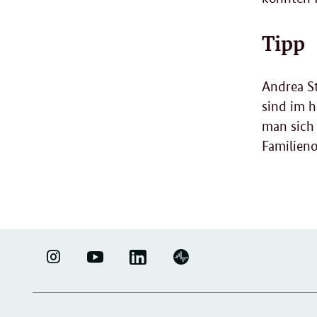
Tipp
Andrea S
sind im h
man sich 
Familieno
LINKEDIN
ERFOLGSFAKTOR
YOUTUBE
PODIGEE
-
FAMILIE
-
-
UNTERNEHMENSNETZWERK
-
ERFOLGSFAKTOR
UNTERNEHMENSNETZWERK
"ERFOLGSFAKTOR