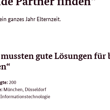
de Partner finden“
n ganzes Jahr Elternzeit.
 mussten gute Lösungen für 
en“
igte:
200
e:
München, Düsseldorf
Informationstechnologie