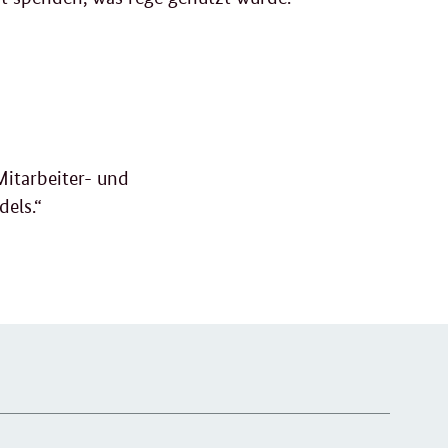
Mitarbeiter- und
els.“