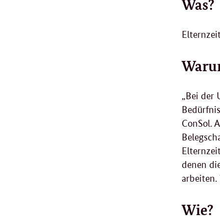
Was?
Elternzei
Waru
„Bei der
Bedürfnis
ConSol. A
Belegscha
Elternzei
denen die
arbeiten.
Wie?