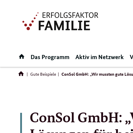
Direktlink:
Startseite
Das Programm
Aktiv im Netzwerk
V
Gute Beispiele
ConSol GmbH: „Wir mussten gute Lösun
ConSol GmbH: „