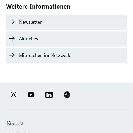
Weitere Informationen
Newsletter
Aktuelles
Mitmachen im Netzwerk
LINKEDIN
ERFOLGSFAKTOR
YOUTUBE
PODIGEE
-
FAMILIE
-
-
UNTERNEHMENSNETZWERK
-
ERFOLGSFAKTOR
UNTERNEHMENSNETZWERK
"ERFOLGSFAKTOR
INSTAGRAM
FAMILIE
"ERFOLGSFAKTOR
Kontakt
FAMILIE"
FOTOS
FAMILIE"