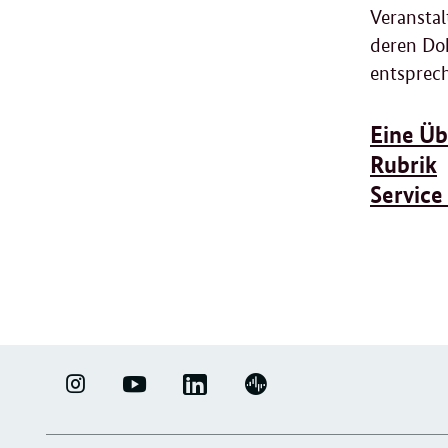
Veranstal
deren Dok
entsprec
Eine Üb
Rubrik
Service
LINKEDIN
ERFOLGSFAKTOR
YOUTUBE
PODIGEE
-
FAMILIE
-
-
UNTERNEHMENSNETZWERK
-
ERFOLGSFAKTOR
UNTERNEHMENSNETZWERK