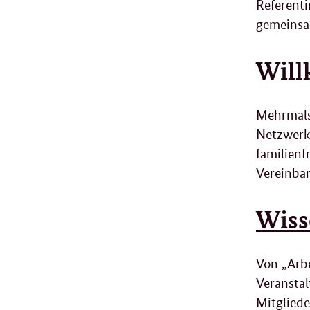
Referenti
gemeinsam
Will
Mehrmals
Netzwerkt
familienf
Vereinbar
Wiss
Von „Arbe
Veranstal
Mitgliede