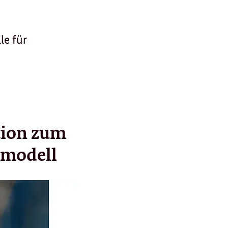
le für
tion zum
smodell