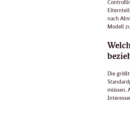
Controlli
Elterntei
nach Abs
Modell z
Welch
bezie
Die größt
Standardp
müssen. A
Interess