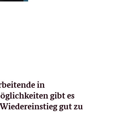
g
rbeitende in
glichkeiten gibt es
 Wiedereinstieg gut zu