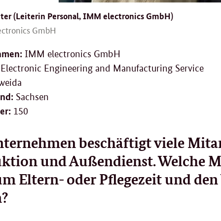
ter (Leiterin Personal, IMM electronics GmbH)
ectronics GmbH
hmen:
IMM
electronics
GmbH
Electronic Engineering and Manufacturing Service
weida
nd:
Sachsen
er:
150
nternehmen beschäftigt viele Mita
ktion und Außendienst.
Welche Mö
 um Eltern- oder Pflegezeit und den
n?