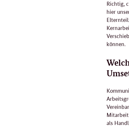
Richtig, 
hier unse
Elterntei
Kernarbei
Verschie
können.
Welch
Umset
Kommunika
Arbeitsg
Vereinbar
Mitarbei
als Handl