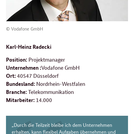
© Vodafone GmbH
Karl-Heinz Radecki
Projektmanager
Position:
Vodafone GmbH
Unternehmen :
40547 Düsseldorf
Ort:
Nordrhein-Westfalen
Bundesland:
Telekommunikation
Branche:
14.000
Mitarbeiter:
„Durch die Teilzeit bleibe ich dem Unternehmen
erhalten, kann flexibel Aufgaben übernehmen und