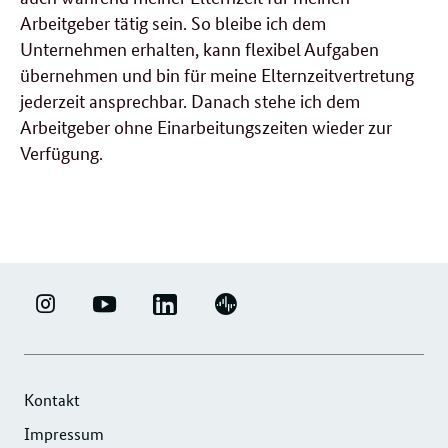
Arbeitgeber tätig sein. So bleibe ich dem
Unternehmen erhalten, kann flexibel Aufgaben
übernehmen und bin für meine Elternzeitvertretung
jederzeit ansprechbar. Danach stehe ich dem
Arbeitgeber ohne Einarbeitungszeiten wieder zur
Verfügung.
LINKEDIN
ERFOLGSFAKTOR
YOUTUBE
PODIGEE
-
FAMILIE
-
-
UNTERNEHMENSNETZWERK
-
ERFOLGSFAKTOR
UNTERNEHMENSNETZWERK
"ERFOLGSFAKTOR
INSTAGRAM
FAMILIE
"ERFOLGSFAKTOR
Kontakt
FAMILIE"
FOTOS
FAMILIE"
Impressum
DER
UND
DER