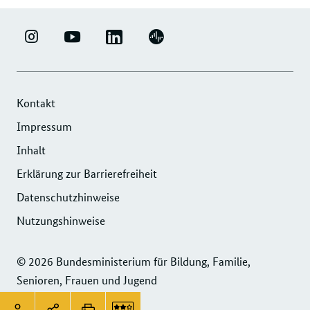
Forumsbeiträge
LINKEDIN
ERFOLGSFAKTOR
YOUTUBE
PODIGEE
-
FAMILIE
-
-
UNTERNEHMENSNETZWERK
-
ERFOLGSFAKTOR
UNTERNEHMENSNETZWERK
"ERFOLGSFAKTOR
INSTAGRAM
FAMILIE
"ERFOLGSFAKTOR
Kontakt
FAMILIE"
FOTOS
FAMILIE"
Impressum
DER
UND
DER
Inhalt
DIHK
VIDEOS
DIHK
SERVICE
Erklärung zur Barrierefreiheit
SERVICE
GMBH
GMBH
Datenschutzhinweise
Nutzungshinweise
© 2026 Bundesministerium für Bildung, Familie,
Senioren, Frauen und Jugend
Service
Seitenleiste:
Login