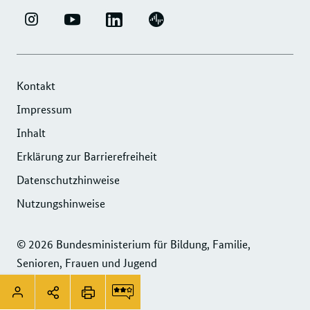
LINKEDIN
ERFOLGSFAKTOR
YOUTUBE
PODIGEE
-
FAMILIE
-
-
UNTERNEHMENSNETZWERK
-
ERFOLGSFAKTOR
UNTERNEHMENSNETZWERK
"ERFOLGSFAKTOR
INSTAGRAM
FAMILIE
"ERFOLGSFAKTOR
Kontakt
FAMILIE"
FOTOS
FAMILIE"
Impressum
DER
UND
DER
Inhalt
DIHK
VIDEOS
DIHK
SERVICE
Erklärung zur Barrierefreiheit
SERVICE
GMBH
GMBH
Datenschutzhinweise
Nutzungshinweise
© 2026 Bundesministerium für Bildung, Familie,
Senioren, Frauen und Jugend
Service
Seitenleiste:
Login
Navigation
linkedin
email