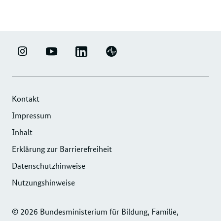
weitere
Forumsbeiträge
LINKEDIN
ERFOLGSFAKTOR
YOUTUBE
PODIGEE
-
FAMILIE
-
-
UNTERNEHMENSNETZWERK
-
ERFOLGSFAKTOR
UNTERNEHMENSNETZWERK
"ERFOLGSFAKTOR
INSTAGRAM
FAMILIE
"ERFOLGSFAKTOR
Kontakt
FAMILIE"
FOTOS
FAMILIE"
Impressum
DER
UND
DER
Inhalt
DIHK
VIDEOS
DIHK
SERVICE
Erklärung zur Barrierefreiheit
SERVICE
GMBH
GMBH
Datenschutzhinweise
Nutzungshinweise
© 2026 Bundesministerium für Bildung, Familie,