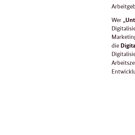
Arbeitgeb
„Unt
Wer
Digitali
Marketing
Digit
die
Digitalis
Arbeitsze
Entwickl
weit