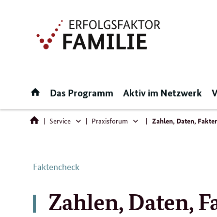
Direktlink:
Startseite
Das Programm
Aktiv im Netzwerk
V
Service
Praxisforum
Zahlen, Daten, Fakte
Service
Praxisforum
Faktencheck
Zahlen, Daten, F