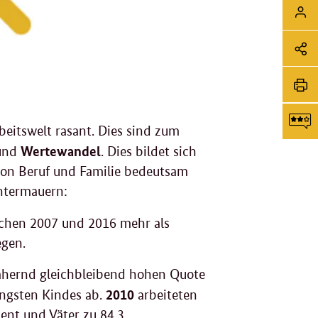
Sei
Login
Soz
Me
Sei
Li
tei
Sei
eitswelt rasant. Dies sind zum
dr
Wertewandel
und
. Dies bildet sich
F
 von Beruf und Familie bedeutsam
untermauern:
g
ischen 2007 und 2016 mehr als
egen.
ähernd gleichbleibend hohen Quote
2010
ngsten Kindes ab.
arbeiteten
ent und Väter zu 84,3