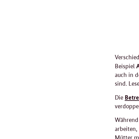
Verschied
A
Beispiel
auch in d
sind. Les
Betr
Die
verdoppel
Während 
arbeiten,
Mütter mi