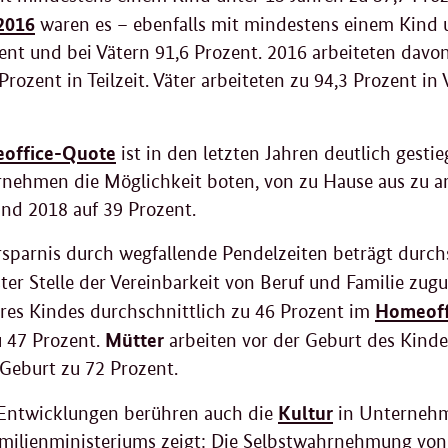
2016
waren es – ebenfalls mit mindestens einem Kind 
ent und bei Vätern 91,6 Prozent. 2016 arbeiteten davon
Prozent in Teilzeit. Väter arbeiteten zu 94,3 Prozent in 
office
-Quote
ist in den letzten Jahren deutlich gest
nehmen die Möglichkeit boten, von zu Hause aus zu arb
nd 2018 auf 39 Prozent.
rsparnis durch wegfallende Pendelzeiten beträgt durch
ster Stelle der Vereinbarkeit von Beruf und Familie z
Homeoff
res Kindes durchschnittlich zu 46 Prozent im
Mütter
u 47 Prozent.
arbeiten vor der Geburt des Kind
Geburt zu 72 Prozent.
Kultur
e Entwicklungen berühren auch die
in Unternehm
milienministeriums zeigt: Die Selbstwahrnehmung von