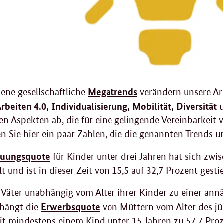
Megatrends
ene gesellschaftliche
verändern unsere Arb
rbeiten 4.0,
Individualisierung,
Mobilität,
Diversität
en Aspekten ab, die für eine gelingende Vereinbarkeit
en Sie hier ein paar Zahlen, die die genannten Trends 
euungsquote
für Kinder unter drei Jahren hat sich zw
t und ist in dieser Zeit von 15,5 auf 32,7 Prozent gesti
Väter unabhängig vom Alter ihrer Kinder zu einer ann
Erwerbsquote
 hängt die
von Müttern vom Alter des jü
t mindestens einem Kind unter 15 Jahren zu 57,7 Proz