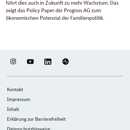
führt dies auch in Zukunft zu mehr Wachstum. Das
zeigt das Policy Paper der Prognos AG zum
ökonomischen Potenzial der Familienpolitik.
LINKEDIN
ERFOLGSFAKTOR
YOUTUBE
PODIGEE
-
FAMILIE
-
-
UNTERNEHMENSNETZWERK
-
ERFOLGSFAKTOR
UNTERNEHMENSNETZWERK
"ERFOLGSFAKTOR
INSTAGRAM
FAMILIE
"ERFOLGSFAKTOR
Kontakt
FAMILIE"
FOTOS
FAMILIE"
Impressum
DER
UND
DER
Inhalt
DIHK
VIDEOS
DIHK
SERVICE
Erklärung zur Barrierefreiheit
SERVICE
GMBH
GMBH
Datenschutzhinweise