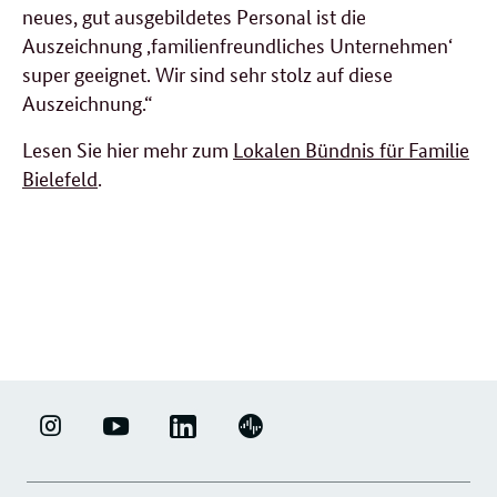
neues, gut ausgebildetes Personal ist die
Auszeichnung ‚familienfreundliches Unternehmen‘
super geeignet. Wir sind sehr stolz auf diese
Auszeichnung.“
Lesen Sie hier mehr zum
Lokalen Bündnis für Familie
Bielefeld
.
weitere
Forumsbeiträge
LINKEDIN
ERFOLGSFAKTOR
YOUTUBE
PODIGEE
-
FAMILIE
-
-
UNTERNEHMENSNETZWERK
-
ERFOLGSFAKTOR
UNTERNEHMENSNETZWERK