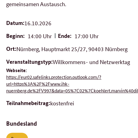
gemeinsamen Austausch.
Datum:
16.10.2026
Beginn:
14:00 Uhr
Ende:
17:00 Uhr
Ort:
Nürnberg, Hauptmarkt 25/27, 90403 Nürnberg
Veranstaltungstyp:
Willkommens- und Netzwerktag
Webseite:
https://eur02.safelinks.protection.outlook.com/?
url=https%3A%2F%2Fwww.ihk-
nuernberg.de%2FV997&data=05%7C02%7Ckoehlert.marvin%4
Teilnahmebeitrag:
kostenfrei
Bundesland