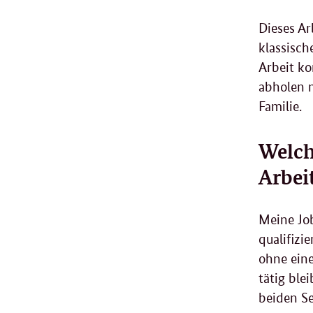
Dieses Ar
klassisch
Arbeit ko
abholen 
Familie.
Welch
Arbei
Meine
Jo
qualifizi
ohne eine
tätig ble
beiden Se