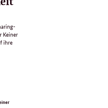
eit
haring-
r Keiner
f ihre
einer