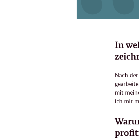
In we
zeichn
Nach der 
gearbeite
mit meine
ich mir mi
Warum
profi