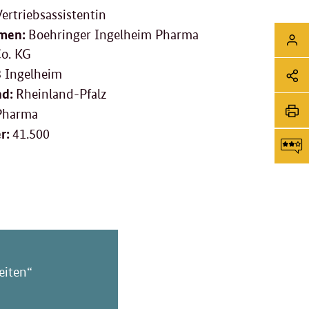
Vertriebsassistentin
Sei
men:
Boehringer Ingelheim Pharma
Login
o. KG
Soz
 Ingelheim
Me
nd:
Rheinland-Pfalz
Sei
Pharma
Li
tei
er:
41.500
Sei
dr
F
g
eiten“