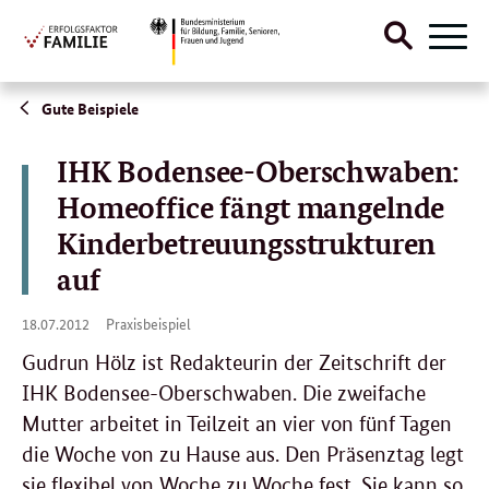
Suche
Naviga
öffnen
Direktlink:
Gute Beispiele
IHK Bodensee-Oberschwaben:
Homeoffice fängt mangelnde
Kinderbetreuungsstrukturen
auf
18.
18.07.2012
Praxisbeispiel
07.
2012
Gudrun Hölz ist Redakteurin der Zeitschrift der
IHK Bodensee-Oberschwaben. Die zweifache
Mutter arbeitet in Teilzeit an vier von fünf Tagen
die Woche von zu Hause aus. Den Präsenztag legt
sie flexibel von Woche zu Woche fest. Sie kann so