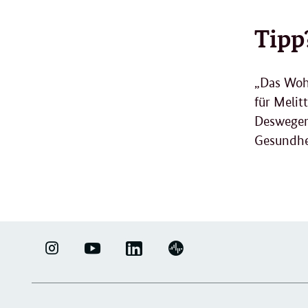
Tipp
„Das Wohl
für Melit
Deswegen 
Gesundhe
LINKEDIN
ERFOLGSFAKTOR
YOUTUBE
PODIGEE
-
FAMILIE
-
-
UNTERNEHMENSNETZWERK
-
ERFOLGSFAKTOR
UNTERNEHMENSNETZWERK
"ERFOLGSFAKTOR