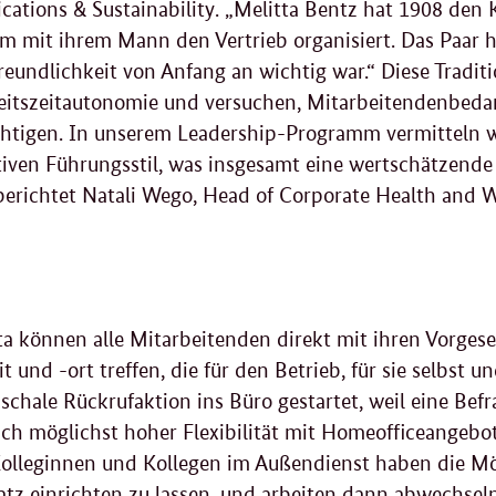
tions & Sustainability. „Melitta Bentz hat 1908 den K
 mit ihrem Mann den Vertrieb organisiert. Das Paar h
reundlichkeit von Anfang an wichtig war.“ Diese Traditio
eitszeitautonomie und versuchen, Mitarbeitendenbedar
chtigen. In unserem Leadership-Programm vermitteln w
tiven Führungsstil, was insgesamt eine wertschätzende
, berichtet Natali Wego, Head of Corporate Health an
ta können alle Mitarbeitenden direkt mit ihren Vorges
it und -ort treffen, die für den Betrieb, für sie selbst
schale Rückrufaktion ins Büro gestartet, weil eine Bef
ch möglichst hoher Flexibilität mit Homeofficeangebot
Kolleginnen und Kollegen im Außendienst haben die Mö
latz einrichten zu lassen, und arbeiten dann abwechs