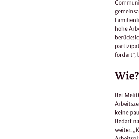
Communica
gemeinsam
Familienf
hohe Arb
berücksi
partizipa
fördert“
Wie?
Bei Melit
Arbeitsze
keine pau
Bedarf na
weiter. „
Arbeitsp