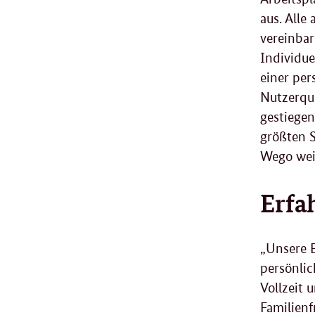
aus. Alle
vereinbar
Individue
einer per
Nutzerquo
gestiegen
größten S
Wego wei
Erfa
„Unsere E
persönlic
Vollzeit 
Familienf