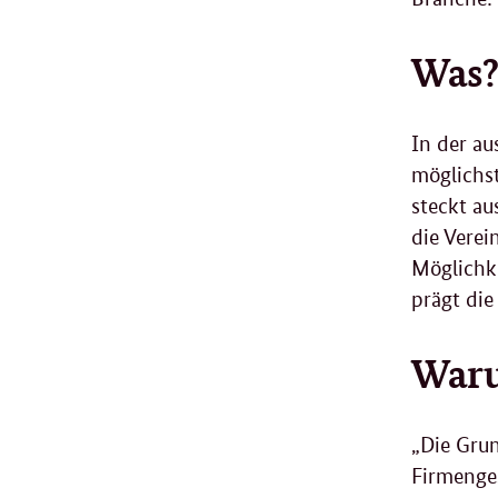
Was
In der a
möglichst
steckt au
die Verei
Möglichke
prägt die
War
„Die Grun
Firmenges