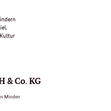
Kindern
el.
 Kultur
H & Co.
KG
 in Minden