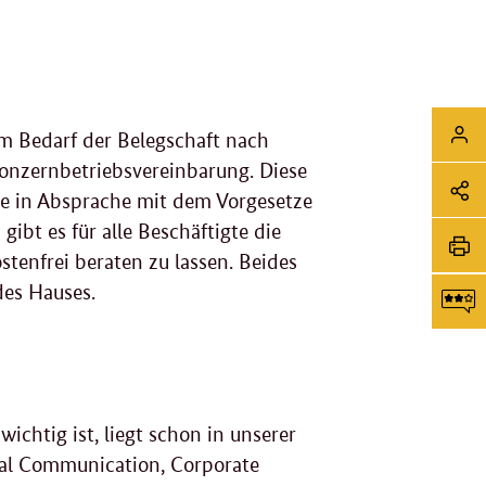
Sei
Login
m Bedarf der Belegschaft nach
Soz
 Konzernbetriebsvereinbarung. Diese
de in Absprache mit dem Vorgesetze
Me
gibt es für alle Beschäftigte die
Sei
Li
stenfrei beraten zu lassen. Beides
tei
Sei
 des Hauses.
dr
F
g
ichtig ist, liegt schon in unserer
nal Communication, Corporate