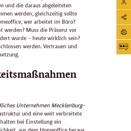
Sei
Login
n und die daraus abgeleiteten
Soz
en werden; gleichzeitig sollte
meoffice
, wer arbeitet im Büro?
Me
Sei
t werden? Muss die Präsenz vor
Li
tei
ert wurde – heute wirklich sein?
Sei
chlossen werden. Vertrauen und
dr
setzung.
F
rkeitsmaßnahmen
g
dliches Unternehmen Mecklenburg-
astruktur und eine weit verbreitete
halten bei Einstellung ein
lichkeit, aus dem
Homeoffice
heraus