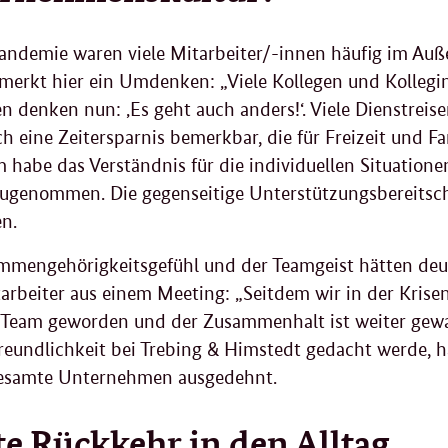
andemie waren viele Mitarbeiter/-innen häufig im Auß
merkt hier ein Umdenken: „Viele Kollegen und Kolleg
 denken nun: ‚Es geht auch anders!‘. Viele Dienstreis
h eine Zeitersparnis bemerkbar, die für Freizeit und F
habe das Verständnis für die individuellen Situatione
ugenommen. Die gegenseitige Unterstützungsbereitscha
n.
mengehörigkeitsgefühl und der Teamgeist hätten deutl
tarbeiter aus einem
Meeting
: „Seitdem wir in der Krise
 Team geworden und der Zusammenhalt ist weiter gewa
reundlichkeit bei Trebing & Himstedt gedacht werde, h
gesamte Unternehmen ausgedehnt.
te Rückkehr in den Alltag