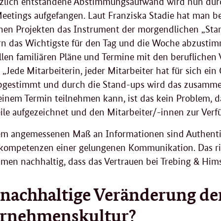
tzlich entstandene Abstimmungsaufwand wird nun durc
eetings
aufgefangen. Laut Franziska Stadie hat man b
nen Projekten das Instrument der morgendlichen „
Sta
rn das Wichtigste für den Tag und die Woche abzustim
llen familiären Pläne und Termine mit den beruflichen 
 „Jede Mitarbeiterin, jeder Mitarbeiter hat für sich e
abgestimmt und durch die
Stand-ups
wird das zusamme
einem Termin teilnehmen kann, ist das kein Problem, 
ile aufgezeichnet und den Mitarbeiter/-innen zur Verf
m angemessenen Maß an Informationen sind Authentizit
lkompetenzen einer gelungenen Kommunikation. Das r
en nachhaltig, dass das Vertrauen bei Trebing & Hims
 nachhaltige Veränderung de
rnehmenskultur?