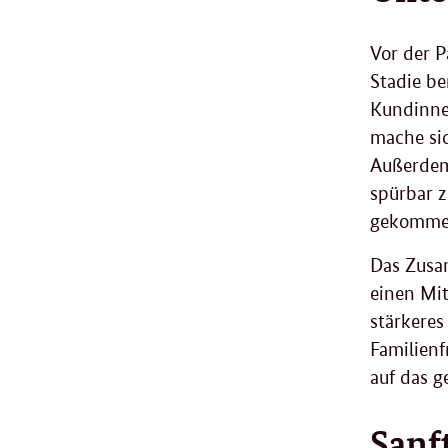
Vor der P
Stadie be
Kundinnen
mache sic
Außerdem 
spürbar z
gekomme
Das Zusam
einen Mi
stärkeres
Familienf
auf das 
Sanf