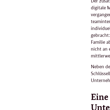
Der zusä
digitale
M
vergange
teaminte
individue
gebracht:
Familie 
nicht an 
mittlerwe
Neben de
Schlüsse
Unternehm
Eine
Unte