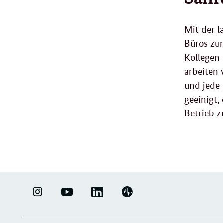
Mit der 
Büros zur
Kollegen 
arbeiten 
und jede 
geeinigt,
Betrieb z
LINKEDIN
ERFOLGSFAKTOR
YOUTUBE
PODIGEE
-
FAMILIE
-
-
UNTERNEHMENSNETZWERK
-
ERFOLGSFAKTOR
UNTERNEHMENSNETZWERK