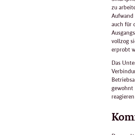
zu arbeit
Aufwand k
auch für
Ausgangs
vollzog s
erprobt w
Das Unter
Verbindu
Betriebsa
gewohnt 
reagieren
Komm