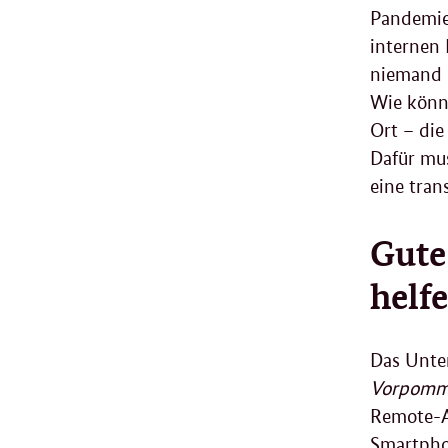
Pandemie 
internen
niemand 
Wie könn
Ort – die
Dafür mu
eine tra
Gute
helf
Das Unte
Vorpomm
Remote
-
Smartph