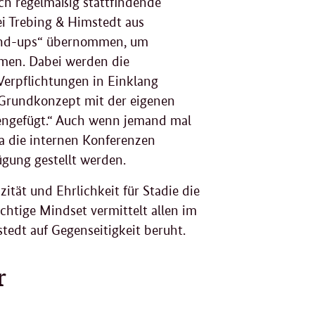
h regelmäßig stattfindende
ei Trebing & Himstedt aus
nd-ups
“ übernommen, um
men. Dabei werden die
Verpflichtungen in Einklang
in Grundkonzept mit der eigenen
ngefügt.“ Auch wenn jemand mal
da die internen Konferenzen
ügung gestellt werden.
ät und Ehrlichkeit für Stadie die
ichtige
Mindset
vermittelt allen im
tedt auf Gegenseitigkeit beruht.
r