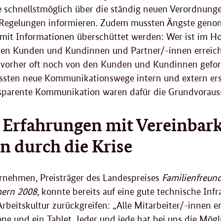
schnellstmöglich über die ständig neuen Verordnunge
 Regelungen informieren. Zudem mussten Ängste genomm
mit Informationen überschüttet werden: Wer ist im
Ho
en Kunden und Kundinnen und Partner/-innen erreich
 vorher oft noch von den Kunden und Kundinnen geford
ssten neue Kommunikationswege intern und extern ers
nsparente Kommunikation waren dafür die Grundvoraus
 Erfahrungen mit Vereinba
en durch die Krise
rnehmen, Preisträger des Landespreises
Familienfreun
ern 2008
, konnte bereits auf eine gute technische Infr
Arbeitskultur zurückgreifen: „Alle Mitarbeiter/-innen er
one
und ein
Tablet
. Jeder und jede hat bei uns die Mög