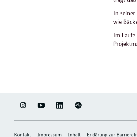
In seiner
wie Bäcke
Im Laufe 
Projektm
LINKEDIN
ERFOLGSFAKTOR
YOUTUBE
PODIGEE
-
FAMILIE
-
-
UNTERNEHMENSNETZWERK
-
ERFOLGSFAKTOR
UNTERNEHMENSNETZWERK
"ERFOLGSFAKTOR
INSTAGRAM
FAMILIE
"ERFOLGSFAKTOR
Kontakt
Impressum
Inhalt
Erklärung zur Barrierefr