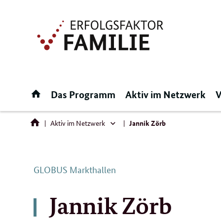
Direktlink:
Startseite
Das Programm
Aktiv im Netzwerk
V
Aktiv im Netzwerk
Jannik Zörb
Aktiv
im
Netzwerk
GLOBUS Markthallen
Jannik Zörb