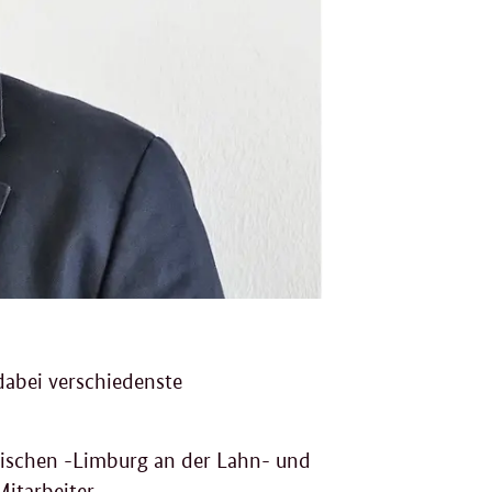
F
g
dabei verschiedenste
ssischen -Limburg an der Lahn- und
itarbeiter.