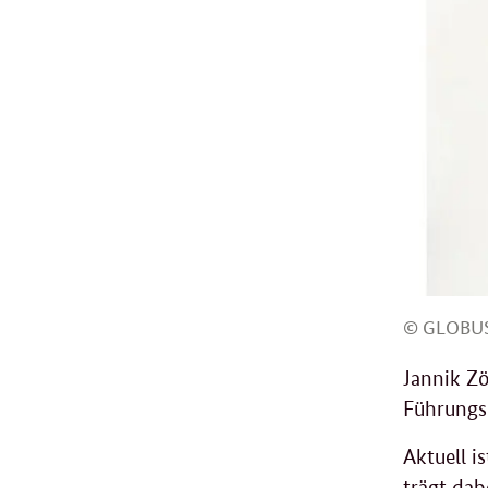
© GLOBUS 
Jannik Zö
Führungsp
Aktuell i
trägt dab