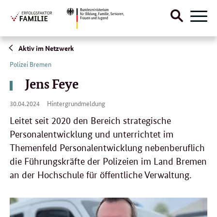
Suche
Naviga
öffnen
Direktlink:
Aktiv im Netzwerk
Polizei Bremen
Jens Feye
30.
30.04.2024
Hintergrundmeldung
04.
2024
Leitet seit 2020 den Bereich strategische
Personalentwicklung und unterrichtet im
Themenfeld Personalentwicklung nebenberuflich
die Führungskräfte der Polizeien im Land Bremen
an der Hochschule für öffentliche Verwaltung.