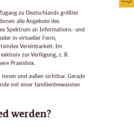
dr
Zugang zu Deutschlands größter
F
können alle Angebote des
tes Spektrum an Informations- und
g
der in virtueller Form,
tsindex Vereinbarkeit. Im
exklusiv zur Verfügung, z. B.
sere Praxisbox.
 innen und außen sichtbar. Gerade
ende mit einer familienbewussten
ied werden?