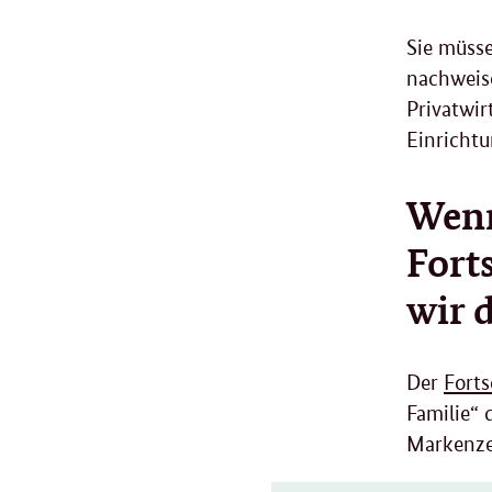
Sie müss
nachweis
Privatwir
Einricht
Wenn
Fort
wir 
Der
Forts
Familie“ 
Markenze