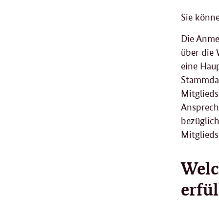
Sie könn
Die Anme
über die
eine Haup
Stammdat
Mitglieds
Ansprechp
bezüglich
Mitglied
Welc
erfü