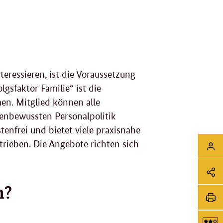
eressieren, ist die Voraussetzung
gsfaktor Familie“ ist die
en. Mitglied können alle
ienbewussten Personalpolitik
tenfrei und bietet viele praxisnahe
Sei
rieben. Die Angebote richten sich
Login
Soz
Me
n?
Sei
Li
tei
Sei