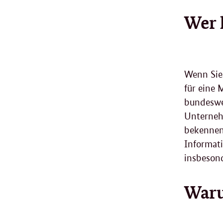
Wer 
Wenn Sie 
für eine 
bundeswei
Unternehm
bekennen 
Informati
insbeson
Waru