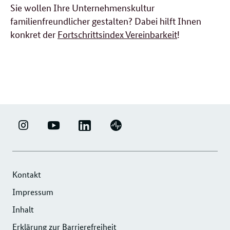
Sie wollen Ihre Unternehmenskultur
familienfreundlicher gestalten? Dabei hilft Ihnen
konkret der
Fortschrittsindex Vereinbarkeit
!
LINKEDIN
ERFOLGSFAKTOR
YOUTUBE
PODIGEE
-
FAMILIE
-
-
UNTERNEHMENSNETZWERK
-
ERFOLGSFAKTOR
UNTERNEHMENSNETZWERK
"ERFOLGSFAKTOR
INSTAGRAM
FAMILIE
"ERFOLGSFAKTOR
Kontakt
FAMILIE"
FOTOS
FAMILIE"
Impressum
DER
UND
DER
Inhalt
DIHK
VIDEOS
DIHK
SERVICE
Erklärung zur Barrierefreiheit
SERVICE