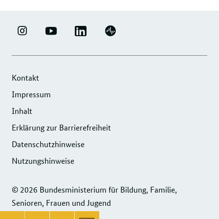
LINKEDIN
ERFOLGSFAKTOR
YOUTUBE
PODIGEE
-
FAMILIE
-
-
UNTERNEHMENSNETZWERK
-
ERFOLGSFAKTOR
UNTERNEHMENSNETZWERK
"ERFOLGSFAKTOR
INSTAGRAM
FAMILIE
"ERFOLGSFAKTOR
Kontakt
FAMILIE"
FOTOS
FAMILIE"
Impressum
DER
UND
DER
Inhalt
DIHK
VIDEOS
DIHK
SERVICE
Erklärung zur Barrierefreiheit
SERVICE
GMBH
GMBH
Datenschutzhinweise
Nutzungshinweise
© 2026 Bundesministerium für Bildung, Familie,
Senioren, Frauen und Jugend
Service