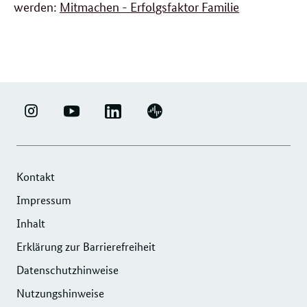
werden:
Mitmachen - Erfolgsfaktor Familie
LINKEDIN
ERFOLGSFAKTOR
YOUTUBE
PODIGEE
-
FAMILIE
-
-
UNTERNEHMENSNETZWERK
-
ERFOLGSFAKTOR
UNTERNEHMENSNETZWERK
"ERFOLGSFAKTOR
INSTAGRAM
FAMILIE
"ERFOLGSFAKTOR
Kontakt
FAMILIE"
FOTOS
FAMILIE"
Impressum
DER
UND
DER
Inhalt
DIHK
VIDEOS
DIHK
SERVICE
Erklärung zur Barrierefreiheit
SERVICE
GMBH
GMBH
Datenschutzhinweise
Nutzungshinweise