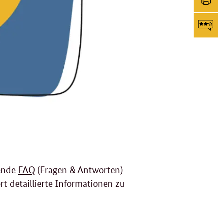
Li
tei
Sei
dr
F
g
sende
FAQ
(Fragen & Antworten)
ort detaillierte Informationen zu