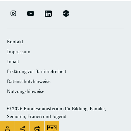
LINKEDIN
ERFOLGSFAKTOR
YOUTUBE
PODIGEE
-
FAMILIE
-
-
UNTERNEHMENSNETZWERK
-
ERFOLGSFAKTOR
UNTERNEHMENSNETZWERK
"ERFOLGSFAKTOR
INSTAGRAM
FAMILIE
"ERFOLGSFAKTOR
Kontakt
FAMILIE"
FOTOS
FAMILIE"
Impressum
DER
UND
DER
Inhalt
DIHK
VIDEOS
DIHK
SERVICE
Erklärung zur Barrierefreiheit
SERVICE
GMBH
GMBH
Datenschutzhinweise
Nutzungshinweise
© 2026 Bundesministerium für Bildung, Familie,
Senioren, Frauen und Jugend
Service
Seitenleiste:
Login