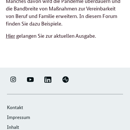
Manches davon wird die Pandemie überdauern und
die Bandbreite von Maßnahmen zur Vereinbarkeit
von Beruf und Familie erweitern. In diesem Forum
finden Sie dazu Beispiele.
Hier
gelangen Sie zur aktuellen Ausgabe.
LINKEDIN
ERFOLGSFAKTOR
YOUTUBE
PODIGEE
-
FAMILIE
-
-
UNTERNEHMENSNETZWERK
-
ERFOLGSFAKTOR
UNTERNEHMENSNETZWERK
"ERFOLGSFAKTOR
INSTAGRAM
FAMILIE
"ERFOLGSFAKTOR
Kontakt
FAMILIE"
FOTOS
FAMILIE"
Impressum
DER
UND
DER
Inhalt
DIHK
VIDEOS
DIHK