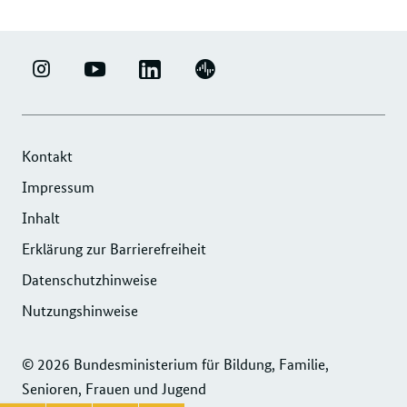
LINKEDIN
ERFOLGSFAKTOR
YOUTUBE
PODIGEE
-
FAMILIE
-
-
UNTERNEHMENSNETZWERK
-
ERFOLGSFAKTOR
UNTERNEHMENSNETZWERK
"ERFOLGSFAKTOR
INSTAGRAM
FAMILIE
"ERFOLGSFAKTOR
Kontakt
FAMILIE"
FOTOS
FAMILIE"
Impressum
DER
UND
DER
Inhalt
DIHK
VIDEOS
DIHK
SERVICE
Erklärung zur Barrierefreiheit
SERVICE
GMBH
GMBH
Datenschutzhinweise
Nutzungshinweise
© 2026 Bundesministerium für Bildung, Familie,
Senioren, Frauen und Jugend