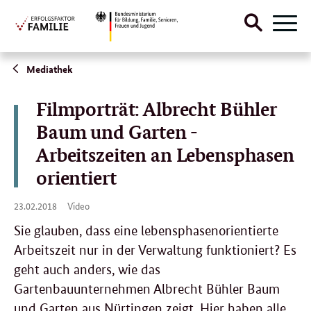
Suche
Menü
öffnen
Direktlink:
Mediathek
Filmporträt: Albrecht Bühler
Baum und Garten -
Arbeitszeiten an Lebensphasen
orientiert
23.
23.02.2018
Video
02.
2018
Sie glauben, dass eine lebensphasenorientierte
Arbeitszeit nur in der Verwaltung funktioniert? Es
geht auch anders, wie das
Gartenbauunternehmen Albrecht Bühler Baum
und Garten aus Nürtingen zeigt. Hier haben alle