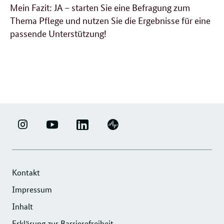
Mein Fazit: JA – starten Sie eine Befragung zum
Thema Pflege und nutzen Sie die Ergebnisse für eine
passende Unterstützung!
weitere
Forumsbeiträge
LINKEDIN
ERFOLGSFAKTOR
YOUTUBE
PODIGEE
-
FAMILIE
-
-
UNTERNEHMENSNETZWERK
-
ERFOLGSFAKTOR
UNTERNEHMENSNETZWERK
"ERFOLGSFAKTOR
INSTAGRAM
FAMILIE
"ERFOLGSFAKTOR
Kontakt
FAMILIE"
FOTOS
FAMILIE"
Impressum
DER
UND
DER
Inhalt
DIHK
VIDEOS
DIHK
SERVICE
Erklärung zur Barrierefreiheit
SERVICE