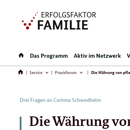
Direktlink:
Startseite
Das Programm
Aktiv im Netzwerk
V
Service
Praxisforum
Die Währung von pfleg
Service
Praxisforum
Drei Fragen an Corinna Schwedhelm
Die Währung vo