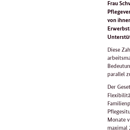
Frau Sch
Pflegever
von ihne
Erwerbst
Unterstüt
Diese Zah
arbeitsm
Bedeutun
parallel z
Der Geset
Flexibili
Familienp
Pflegesit
Monate vo
maximal 