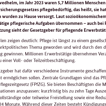
wedhelm, im Jahr 2023 waren 5,7 Millionen Menschen
sicherungsgesetzes pflegebedürftig, das heißt, sie ha
n wurden zu Hause versorgt. Laut sozioökonomischem
ätige pflegerische Aufgaben übernommen – auch bei 
zung sieht der Gesetzgeber für pflegende Erwerbstät
len zeigen deutlich: Pflege ist längst zu einem gesells
arktpolitischen Thema geworden und wird durch den 
g gewinnen. Millionen Erwerbstätige übernehmen Vera
u einer Voll- oder Teilzeitbeschäftigung.
zgeber hat dafür verschiedene Instrumente geschaffen,
tät ermöglichen sollen. Zentrale Grundlagen sind das Pf
flegezeitgesetz (FPfZG). Sie bieten Beschäftigten die Mö
uationen anzupassen: kurzfristig bis zu zehn Tage Auszei
llständige oder teilweise Freistellung sowie eine Redu
24 Monate. Während dieser Zeiten besteht Kündigungs