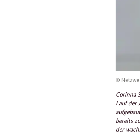
© Netzwerk
Corinna S
Lauf der 
aufgebaut
bereits z
der wachs