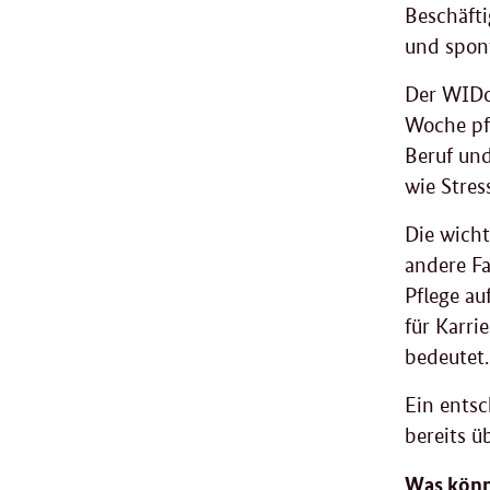
Beschäfti
und spon
Der WIDo
Woche pfl
Beruf und
wie Stres
Die wicht
andere Fa
Pflege au
für Karri
bedeutet
Ein entsc
bereits ü
Was könn