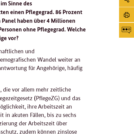
 im Sinne des
Me
Sei
tten einen Pflegegrad. 86 Prozent
Li
 Panel haben über 4 Millionen
tei
Sei
Personen ohne Pflegegrad. Welche
dr
ige vor?
F
chaftlichen und
demografischen Wandel weiter an
g
ntwortung für Angehörige, häufig
 die vor allem mehr zeitliche
(
legezeitgesetz
PflegeZG) und das
glichkeit, ihre Arbeitszeit an
t in akuten Fällen, bis zu sechs
zierung der Arbeitszeit über
schutz, zudem können zinslose