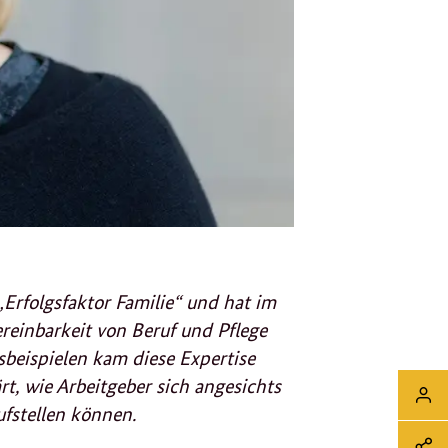
Erfolgsfaktor Familie“ und hat im
einbarkeit von Beruf und Pflege
sbeispielen kam diese Expertise
Sei
rt, wie Arbeitgeber sich angesichts
Login
ufstellen können.
Soz