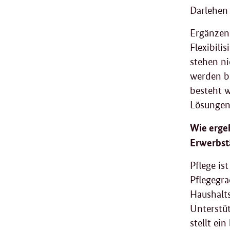
Darlehen
Ergänzend
Flexibili
stehen ni
werden bi
besteht w
Lösungen
Wie ergeh
Erwerbst
Pflege is
Pflegegra
Haushalts
Unterstüt
stellt ei