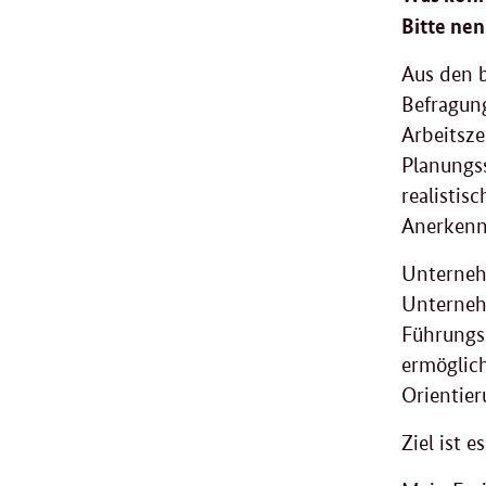
Bitte nen
Aus den b
Befragung
Arbeitsze
Planungss
realistis
Anerkenn
Unternehm
Unternehm
Führungsk
ermöglich
Orientie
Ziel ist 