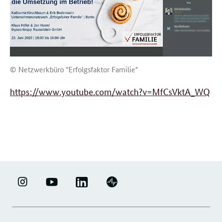
© Netzwerkbüro "Erfolgsfaktor Familie"
https://www.youtube.com/watch?v=MfCsVktA_WQ
weitere
Forumsbeiträge
LINKEDIN
ERFOLGSFAKTOR
YOUTUBE
PODIGEE
-
FAMILIE
-
-
UNTERNEHMENSNETZWERK
-
ERFOLGSFAKTOR
UNTERNEHMENSNETZWERK
"ERFOLGSFAKTOR