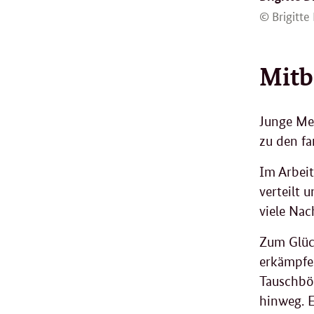
© Brigitte
Mitb
Junge Men
zu den f
Im Arbeit
verteilt 
viele Nac
Zum Glück
erkämpfen
Tauschbör
hinweg. E