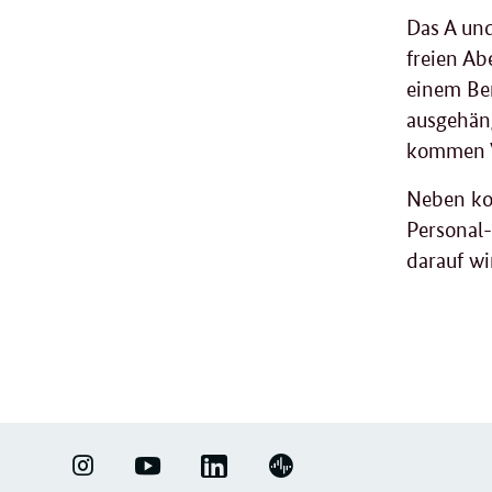
Das A und
freien A
einem Ber
ausgehäng
kommen V
Neben ko
Personal-
darauf wi
weit
Foru
LINKEDIN
ERFOLGSFAKTOR
YOUTUBE
PODIGEE