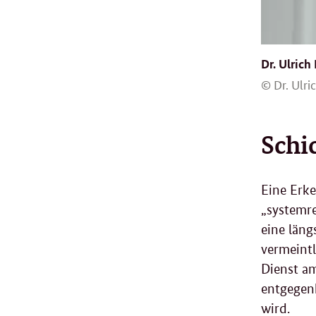
Dr. Ulrich
© Dr. Ulri
Schi
Eine Erke
„systemre
eine läng
vermeintl
Dienst am
entgegen
wird.