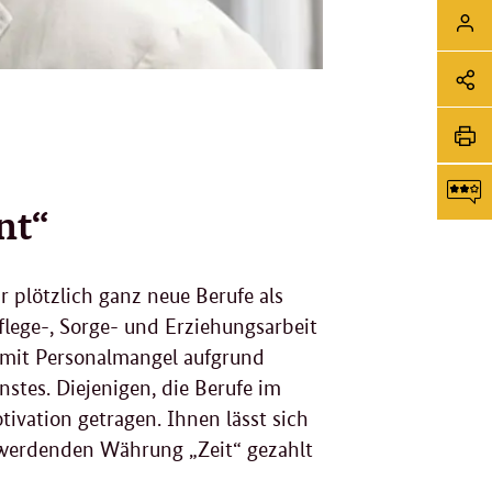
Sei
Login
Soz
Me
Sei
Li
tei
Sei
nt“
dr
F
r plötzlich ganz neue Berufe als
g
Pflege-, Sorge- und Erziehungsarbeit
 mit Personalmangel aufgrund
stes. Diejenigen, die Berufe im
ivation getragen. Ihnen lässt sich
werdenden Währung „Zeit“ gezahlt