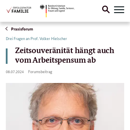
Suche
Naviga
öffnen
Direktlink:
Praxisforum
Drei Fragen an Prof. Volker Hielscher
Zeitsouveränität hängt auch
vom Arbeitspensum ab
08.
08.07.2024
Forumsbeitrag
07.
2024