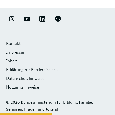
LINKEDIN
ERFOLGSFAKTOR
YOUTUBE
PODIGEE
-
FAMILIE
-
-
UNTERNEHMENSNETZWERK
-
ERFOLGSFAKTOR
UNTERNEHMENSNETZWERK
"ERFOLGSFAKTOR
INSTAGRAM
FAMILIE
"ERFOLGSFAKTOR
Kontakt
FAMILIE"
FOTOS
FAMILIE"
Impressum
DER
UND
DER
Inhalt
DIHK
VIDEOS
DIHK
SERVICE
Erklärung zur Barrierefreiheit
SERVICE
GMBH
GMBH
Datenschutzhinweise
Nutzungshinweise
© 2026 Bundesministerium für Bildung, Familie,
Senioren, Frauen und Jugend