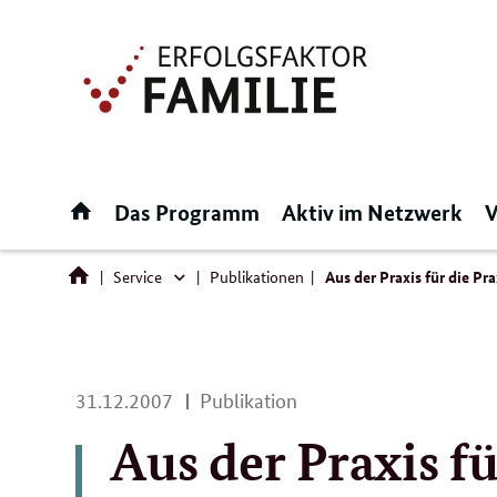
Direktlink:
Startseite
Das Programm
Aktiv im Netzwerk
V
Service
Publikationen
Aus der Praxis für die Pr
Service
31.
31.12.2007
Publikation
12.
Aus der Praxis fü
2007