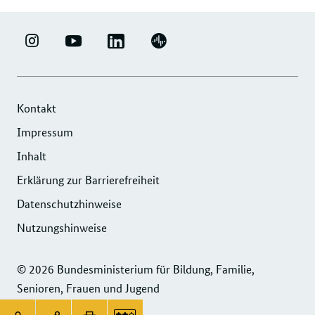
LINKEDIN
ERFOLGSFAKTOR
YOUTUBE
PODIGEE
-
FAMILIE
-
-
UNTERNEHMENSNETZWERK
-
ERFOLGSFAKTOR
UNTERNEHMENSNETZWERK
"ERFOLGSFAKTOR
INSTAGRAM
FAMILIE
"ERFOLGSFAKTOR
Kontakt
FAMILIE"
FOTOS
FAMILIE"
Impressum
DER
UND
DER
Inhalt
DIHK
VIDEOS
DIHK
SERVICE
Erklärung zur Barrierefreiheit
SERVICE
GMBH
GMBH
Datenschutzhinweise
Nutzungshinweise
© 2026 Bundesministerium für Bildung, Familie,
Senioren, Frauen und Jugend
Service
Seitenleiste: