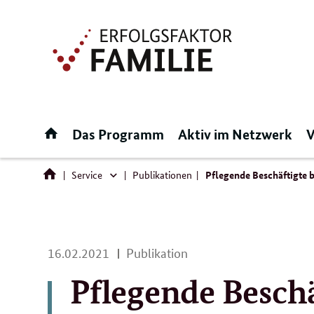
Direktlink:
Startseite
Das Programm
Aktiv im Netzwerk
V
Service
Publikationen
Pflegende Beschäftigte b
Service
16.
16.02.2021
Publikation
02.
Pflegende Besch
2021