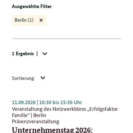
Ausgewählte Filter
Berlin
(1)
Filter
"Berlin"
löschen
Suche:
1 Ergebnis
Navigation
öffnen/schließen
Navigation
Sortierung
öffnen/schließen
11.09.2026 | 10:30 bis 15:30 Uhr
Veranstaltung des Netzwerkbüros „Erfolgsfaktor
Familie“ | Berlin
Präsenzveranstaltung
Unternehmenstag 2026: