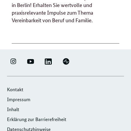
in Berlin! Erhalten Sie wertvolle und
praxisrelevante Impulse zum Thema
Vereinbarkeit von Beruf und Familie.
LINKEDIN
ERFOLGSFAKTOR
YOUTUBE
PODIGEE
-
FAMILIE
-
-
UNTERNEHMENSNETZWERK
-
ERFOLGSFAKTOR
UNTERNEHMENSNETZWERK
"ERFOLGSFAKTOR
INSTAGRAM
FAMILIE
"ERFOLGSFAKTOR
Kontakt
FAMILIE"
FOTOS
FAMILIE"
Impressum
DER
UND
DER
Inhalt
DIHK
VIDEOS
DIHK
SERVICE
Erklärung zur Barrierefreiheit
SERVICE
GMBH
GMBH
Datenschutzhinweise