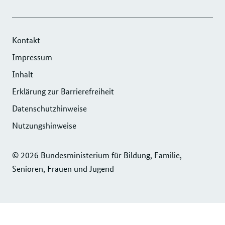
-
FAMILIE
-
-
UNTERNEHMENSNETZWERK
-
ERFOLGSFAKTOR
UNTERNEHMENSNETZWERK
"ERFOLGSFAKTOR
INSTAGRAM
FAMILIE
"ERFOLGSFAKTOR
Kontakt
FAMILIE"
FOTOS
FAMILIE"
Impressum
DER
UND
DER
Inhalt
DIHK
VIDEOS
DIHK
SERVICE
Erklärung zur Barrierefreiheit
SERVICE
GMBH
GMBH
Datenschutzhinweise
Nutzungshinweise
© 2026 Bundesministerium für Bildung, Familie,
Senioren, Frauen und Jugend
Service
Navigation