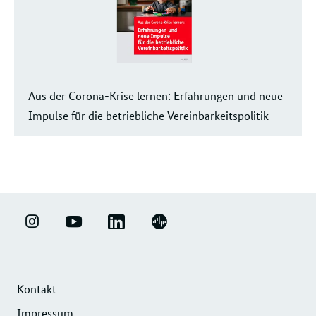
Aus der Corona-Krise lernen: Erfahrungen und neue
Impulse für die betriebliche Vereinbarkeitspolitik
LINKEDIN
ERFOLGSFAKTOR
YOUTUBE
PODIGEE
-
FAMILIE
-
-
UNTERNEHMENSNETZWERK
-
ERFOLGSFAKTOR
UNTERNEHMENSNETZWERK
"ERFOLGSFAKTOR
INSTAGRAM
FAMILIE
"ERFOLGSFAKTOR
Kontakt
FAMILIE"
FOTOS
FAMILIE"
Impressum