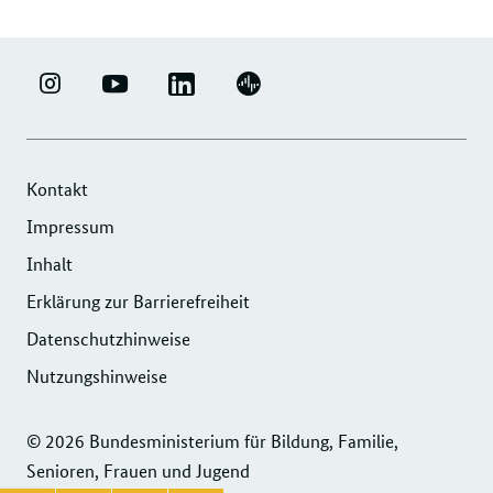
LINKEDIN
ERFOLGSFAKTOR
YOUTUBE
PODIGEE
-
FAMILIE
-
-
UNTERNEHMENSNETZWERK
-
ERFOLGSFAKTOR
UNTERNEHMENSNETZWERK
"ERFOLGSFAKTOR
INSTAGRAM
FAMILIE
"ERFOLGSFAKTOR
Kontakt
FAMILIE"
FOTOS
FAMILIE"
Impressum
DER
UND
DER
Inhalt
DIHK
VIDEOS
DIHK
SERVICE
Erklärung zur Barrierefreiheit
SERVICE
GMBH
GMBH
Datenschutzhinweise
Nutzungshinweise
© 2026 Bundesministerium für Bildung, Familie,
Senioren, Frauen und Jugend