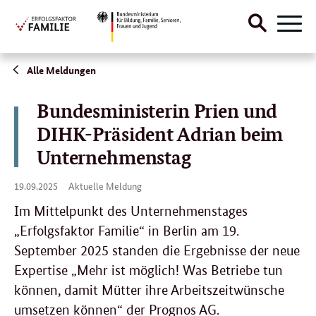
Suche
Naviga
öffnen
Direktlink:
Alle Meldungen
Bundesministerin Prien und
DIHK-Präsident Adrian beim
Unternehmenstag
19.
19.09.2025
Aktuelle Meldung
09.
2025
Im Mittelpunkt des Unternehmenstages
„Erfolgsfaktor Familie“ in Berlin am 19.
September 2025 standen die Ergebnisse der neue
Expertise „Mehr ist möglich! Was Betriebe tun
können, damit Mütter ihre Arbeitszeitwünsche
umsetzen können“ der Prognos AG.