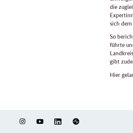
die zugle
Expertinn
sich dem
So beric
führte un
Landkreis
gibt zude
Hier gela
LINKEDIN
ERFOLGSFAKTOR
YOUTUBE
PODIGEE
-
FAMILIE
-
-