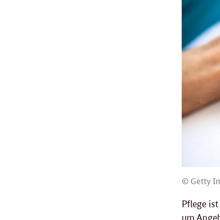
© Getty I
Pflege i
um Angeh