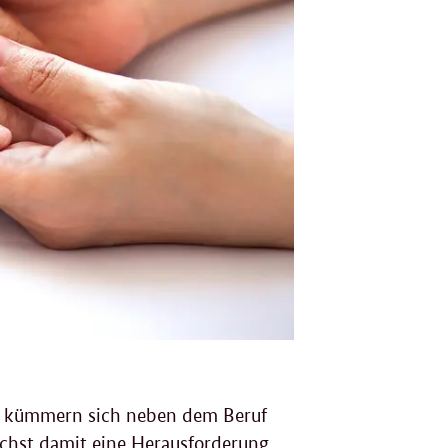
F
g
ge kümmern sich neben dem Beruf
chst damit eine Herausforderung,