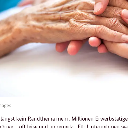
mages
st längst kein Randthema mehr: Millionen Erwerbstäti
örige – oft leise und unbemerkt. Für Unternehmen wä