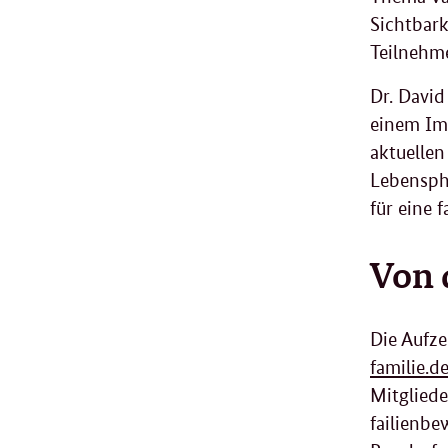
Sichtbark
Teilnehm
Dr. David
einem Imp
aktuellen
Lebenspha
für eine 
Von 
Die Aufze
familie.d
Mitgliede
failienbe