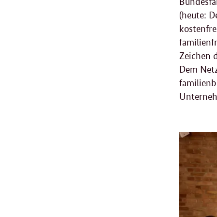
Bundesfa
(heute: D
kostenfre
familienf
Zeichen d
Dem Netz
familien
Unterneh