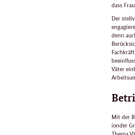
dass Frau
Der stel
engagiere
denn auch
Berücksic
Fachkräf
beeinflus
Väter ein
Arbeitsum
Betr
Mit der 
ionder G
Thema Vät