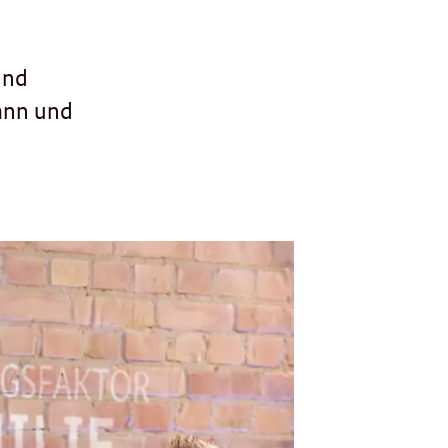
und
kann und