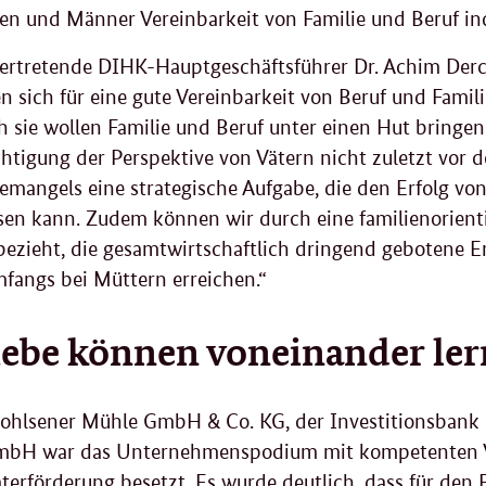
en und Männer Vereinbarkeit von Familie und Beruf ind
lvertretende DIHK-Hauptgeschäftsführer Dr. Achim Der
n sich für eine gute Vereinbarkeit von Beruf und Familie
 sie wollen Familie und Beruf unter einen Hut bringen. 
htigung der Perspektive von Vätern nicht zuletzt vor
temangels eine strategische Aufgabe, die den Erfolg 
sen kann. Zudem können wir durch eine familienorientier
bezieht, die gesamtwirtschaftlich dringend gebotene 
fangs bei Müttern erreichen.“
iebe können voneinander le
Bohlsener Mühle GmbH & Co. KG, der Investitionsbank
mbH war das Unternehmenspodium mit kompetenten Vo
erförderung besetzt. Es wurde deutlich, dass für den