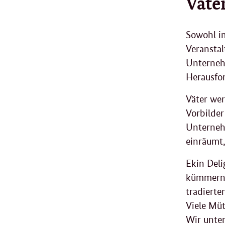
Väte
Sowohl im
Veranstal
Unterneh
Herausfo
Väter wer
Vorbilder
Unternehm
einräumt
Ekin Deli
kümmern 
tradierte
Viele Müt
Wir unter