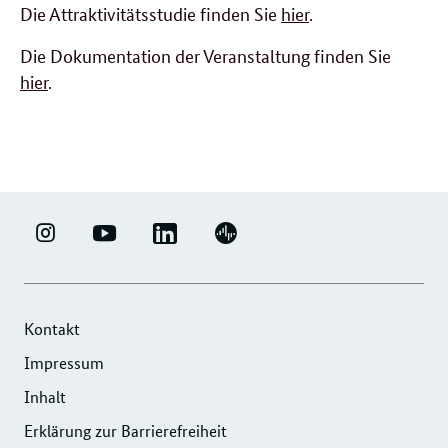
Die Attraktivitätsstudie finden Sie
hier
.
Die Dokumentation der Veranstaltung finden Sie
hier
.
LINKEDIN
ERFOLGSFAKTOR
YOUTUBE
PODIGEE
-
FAMILIE
-
-
UNTERNEHMENSNETZWERK
-
ERFOLGSFAKTOR
UNTERNEHMENSNETZWERK
"ERFOLGSFAKTOR
INSTAGRAM
FAMILIE
"ERFOLGSFAKTOR
Kontakt
FAMILIE"
FOTOS
FAMILIE"
Impressum
DER
UND
DER
Inhalt
DIHK
VIDEOS
DIHK
SERVICE
Erklärung zur Barrierefreiheit
SERVICE